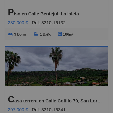
P
iso en Calle Bentejuí, La Isleta
230.000 €
Ref. 3310-16132
3 Dorm
1 Baño
186m²
C
asa terrera en Calle Cotillo 70, San Lorenzo
297.000 €
Ref. 3310-16341