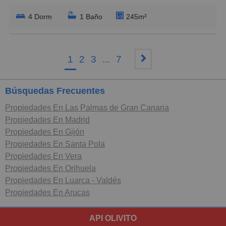
4 Dorm
1 Baño
245m²
1
2
3
...
7
Búsquedas Frecuentes
Propiedades En Las Palmas de Gran Canaria
Propiedades En Madrid
Propiedades En Gijón
Propiedades En Santa Pola
Propiedades En Vera
Propiedades En Orihuela
Propiedades En Luarca - Valdés
Propiedades En Arucas
API OLIVITO