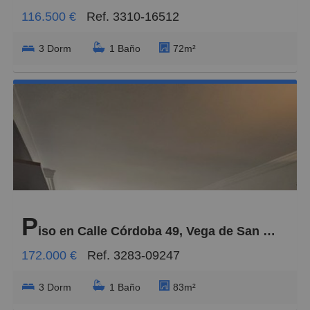
116.500 €
Ref. 3310-16512
3 Dorm
1 Baño
72m²
P
iso en Calle Córdoba 49, Vega de San José
172.000 €
Ref. 3283-09247
3 Dorm
1 Baño
83m²