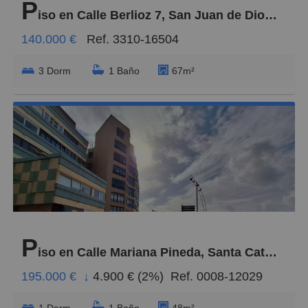
P
iso en Calle Berlioz 7, San Juan de Dios-Salto del Negro-Playa de la Laja
140.000 €
Ref. 3310-16504
3 Dorm
1 Baño
67m²
P
iso en Calle Mariana Pineda, Santa Catalina - Canteras
195.000 €
↓
4.900 € (2%)
Ref. 0008-12029
1 Dorm
1 Baño
48m²