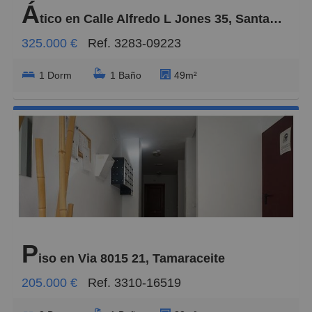
Á
tico en Calle Alfredo L Jones 35, Santa Catalina - Canteras
325.000 €
Ref. 3283-09223
1 Dorm
1 Baño
49m²
P
iso en Via 8015 21, Tamaraceite
205.000 €
Ref. 3310-16519