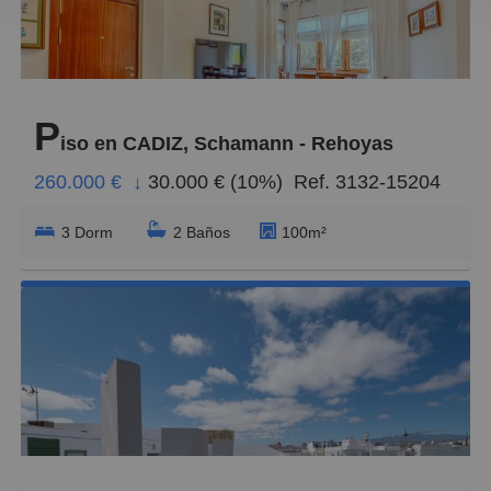
Caros
Pequeños
P
Grandes
iso en CADIZ, Schamann - Rehoyas
260.000 €
↓
30.000 € (10%)
Ref. 3132-15204
3 Dorm
2 Baños
100m²