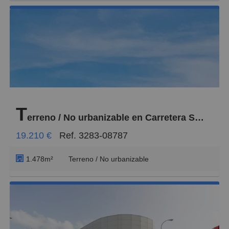
T
erreno / No urbanizable en Carretera San Francisco de Paula 100, Tafira
19.210 €
Ref. 3283-08787
1.478m²
Terreno / No urbanizable