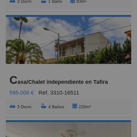
3 Dorm
1 Baño
83m²
C
asa/Chalet independiente en Tafira
595.000 €
Ref. 3310-16511
3 Dorm
4 Baños
220m²