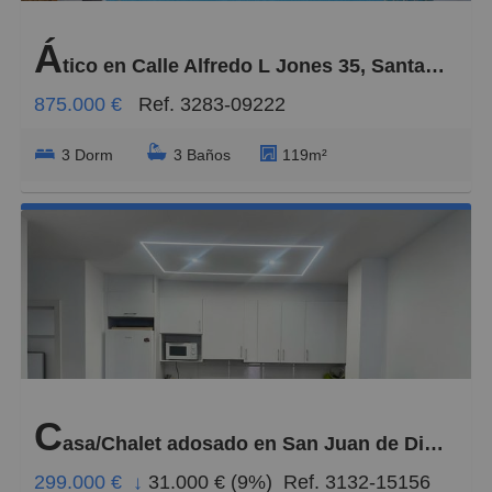
Á
tico en Calle Alfredo L Jones 35, Santa Catalina - Canteras
875.000 €
Ref. 3283-09222
3 Dorm
3 Baños
119m²
C
asa/Chalet adosado en San Juan de Dios-Salto del Negro-Playa de la Laja
299.000 €
↓
31.000 € (9%)
Ref. 3132-15156