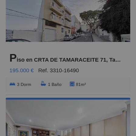
P
iso en CRTA DE TAMARACEITE 71, Tamaraceite
195.000 €
Ref. 3310-16490
3 Dorm
1 Baño
81m²