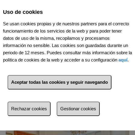
Uso de cookies
Se usan cookies propias y de nuestros partners para el correcto
funcionamiento de los servicios de la web y para poder tener
datos de uso de la misma, recopilamos y procesamos
información no sensible. Las cookies son guardadas durante un
periodo de 12 meses. Puedes consultar más información sobre la
140
Inmuebles
Las Palmas de Gran
política de cookies de la web y acceder a su configuración
aquí
.
Canaria (Las Palmas)
Aceptar todas las cookies y seguir navegando
Lista
Mapa
Filtros
más reciente
Rechazar cookies
Gestionar cookies
más reciente
Menos reciente
Baratos