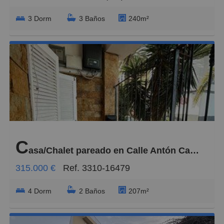
3 Dorm
3 Baños
240m²
C
asa/Chalet pareado en Calle Antón Caballero, Schamann - Rehoyas
315.000 €
Ref. 3310-16479
4 Dorm
2 Baños
207m²