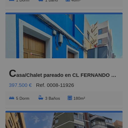
C
asa/Chalet pareado en CL FERNANDO GUANARTEME 102, Guanarteme
397.500 €
Ref. 0008-11926
5 Dorm
3 Baños
180m²